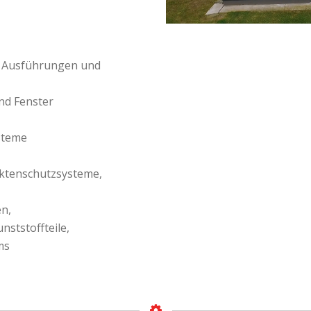
en Ausführungen und
nd Fenster
steme
ektenschutzsysteme,
n,
nststoffteile,
ms