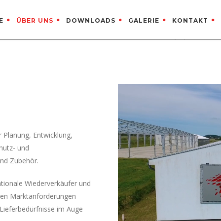
E
ÜBER UNS
DOWNLOADS
GALERIE
KONTAKT
KAPCSOLAT
+ 36 (30) 203-3082
r Planung, Entwicklung,
hutz- und
nd Zubehör.
ationale Wiederverkäufer und
 den Marktanforderungen
Lieferbedürfnisse im Auge