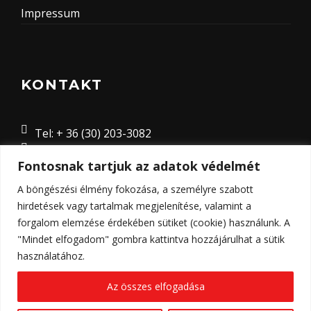
Impressum
KONTAKT
Tel: + 36 (30) 203-3082
E-mail: megrendeles@traexbau.com
Fontosnak tartjuk az adatok védelmét
8635 Ordacsehi Külterület 8 hrsz., Magyarország
A böngészési élmény fokozása, a személyre szabott
hirdetések vagy tartalmak megjelenítése, valamint a
forgalom elemzése érdekében sütiket (cookie) használunk. A
"Mindet elfogadom" gombra kattintva hozzájárulhat a sütik
használatához.
Az összes elfogadása
© Copyright 2023 - Traex-Bau Kft. Weboldalt készítette:
2K