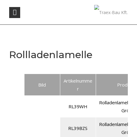
Rollladenlamelle
Artikelnumme
Bild
Produkt
r
Rolladenlamelle a
RL39WH
Größe 
Rolladenlamelle a
RL39BZS
Größe 