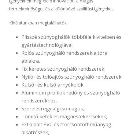
igényeknek megfelelő innovációt, a magas
termékminőséget és a különböző szállítási igényeket.
Kínálatunkban megtalálhatók:
Plisszé szúnyoghálók többféle kivitelben és
gyártástechnológiával,
Rolós szúnyogháló rendszerek ajtóra,
ablakra,
Fix keretes szúnyogháló rendszerek,
Nyíló- és tolóajtós szúnyogháló rendszerek,
Külső- és külső árnyékolók,
Alumínium profilok redőny és szúnyogháló
rendszerekhez,
Szerelési egységcsomagok,
Tömítő kefék és mágnestekercsekek,
Extrudált PVC és fröccsöntött műanyag
alkatrészek,