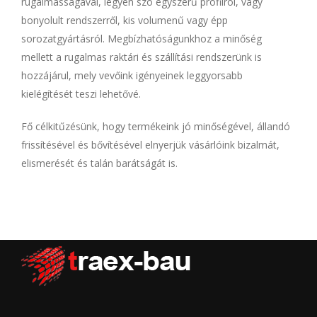
rugalmasságával, legyen szó egyszerű profilról, vagy
bonyolult rendszerről, kis volumenű vagy épp
sorozatgyártásról. Megbízhatóságunkhoz a minőség
mellett a rugalmas raktári és szállítási rendszerünk is
hozzájárul, mely vevőink igényeinek leggyorsabb
kielégítését teszi lehetővé.
Fő célkitűzésünk, hogy termékeink jó minőségével, állandó
frissítésével és bővítésével elnyerjük vásárlóink bizalmát,
elismerését és talán barátságát is.