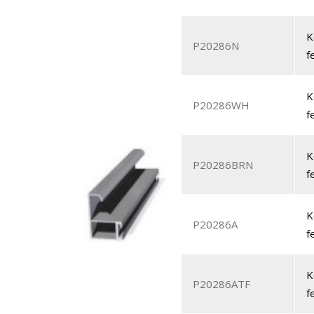
K
P20286N
f
K
P20286WH
f
K
P20286BRN
f
K
P20286A
f
K
P20286ATF
f