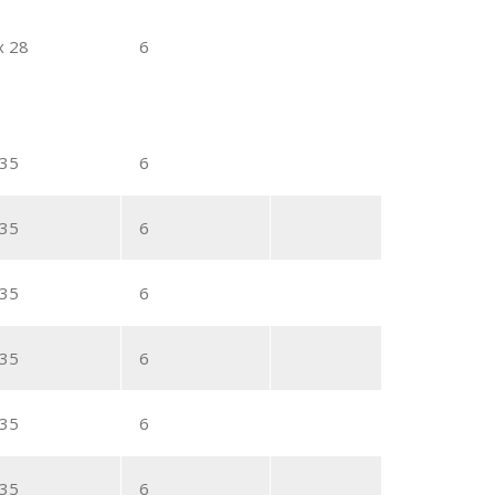
x 28
6
 35
6
 35
6
 35
6
 35
6
 35
6
 35
6