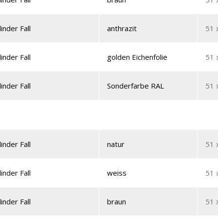
linder Fall
anthrazit
51 
linder Fall
golden Eichenfolie
51 
linder Fall
Sonderfarbe RAL
51 
linder Fall
natur
51 
linder Fall
weiss
51 
linder Fall
braun
51 