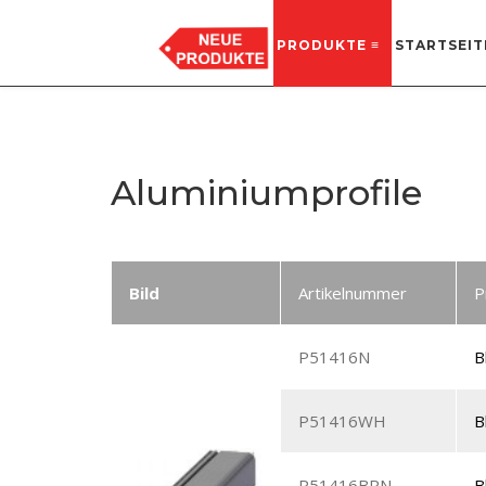
PRODUKTE ≡
STARTSEIT
GYÁRTÁS, RAKTÁR
8635 Ordacsehi, Külterület 8 hrsz.
Aluminiumprofile
Bild
Artikelnummer
P
P51416N
B
P51416WH
B
P51416BRN
B