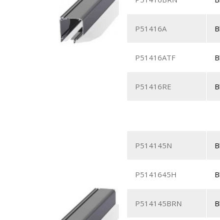
P51416A
B
P51416ATF
B
P51416RE
B
P514145N
B
P5141645H
B
P514145BRN
B