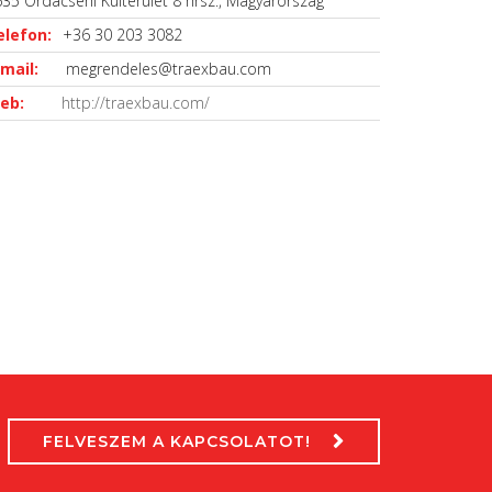
35 Ordacsehi Külterület 8 hrsz., Magyarország
elefon:
+36 30 203 3082
mail:
megrendeles@traexbau.com
eb:
http://traexbau.com/
FELVESZEM A KAPCSOLATOT!