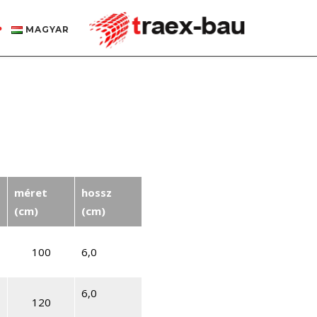
MAGYAR
méret
hossz
(cm)
(cm)
100
6,0
6,0
120