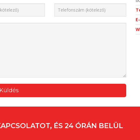
86
T
E-
W
KAPCSOLATOT, ÉS 24 ÓRÁN BELÜL