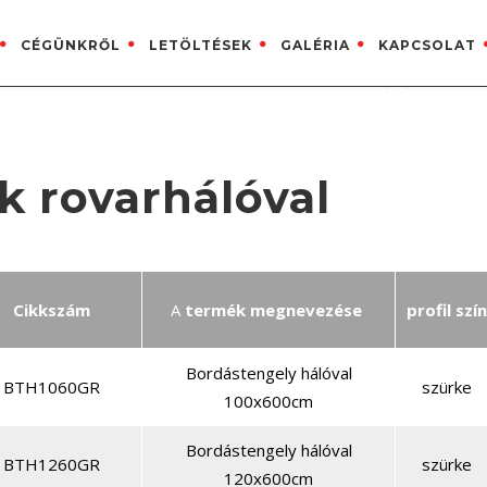
CÉGÜNKRŐL
LETÖLTÉSEK
GALÉRIA
KAPCSOLAT
KAPCSOLAT
+ 36 (30) 203-3082
k rovarhálóval
Cikkszám
A
termék megnevezése
profil szín
Bordástengely hálóval
BTH1060GR
szürke
100x600cm
Bordástengely hálóval
BTH1260GR
szürke
120x600cm