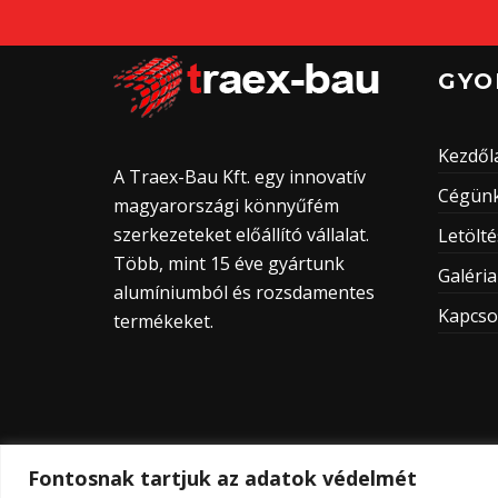
GYO
Kezdől
A Traex-Bau Kft. egy innovatív
Cégünk
magyarországi könnyűfém
szerkezeteket előállító vállalat.
Letölt
Több, mint 15 éve gyártunk
Galéria
alumíniumból és rozsdamentes
Kapcso
termékeket.
Fontosnak tartjuk az adatok védelmét