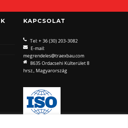
AK
KAPCSOLAT
Tel: + 36 (30) 203-3082
E-mail:
megrendeles@traexbau.com
8635 Ordacsehi Külterület 8
hrsz., Magyarország