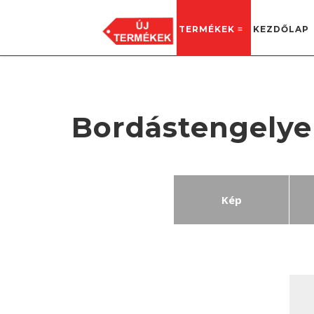
TERMÉKEK ≡
KEZDŐLAP
GYÁRTÁS, RAKTÁR
8635 Ordacsehi, Külterület 8 hrsz.
Bordástengelye
Kép