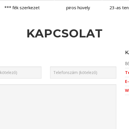
*** fék szerkezet
piros hüvely
23-as ten
KAPCSOLAT
K
86
T
E-
W