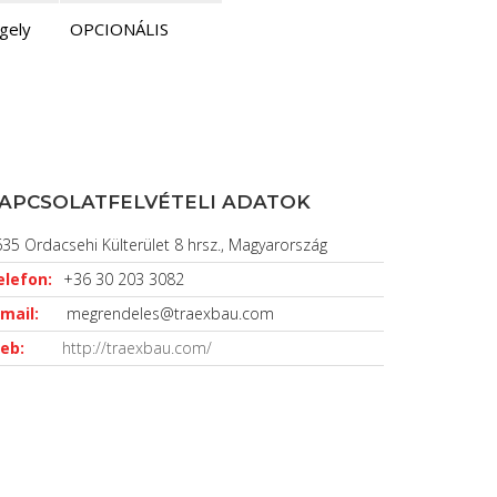
gely
OPCIONÁLIS
APCSOLATFELVÉTELI ADATOK
35 Ordacsehi Külterület 8 hrsz., Magyarország
elefon:
+36 30 203 3082
mail:
megrendeles@traexbau.com
eb:
http://traexbau.com/