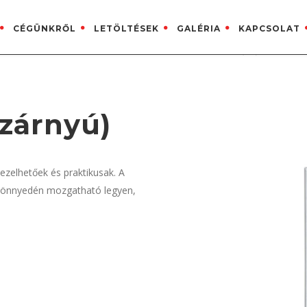
CÉGÜNKRŐL
LETÖLTÉSEK
GALÉRIA
KAPCSOLAT
KAPCSOLAT
+ 36 (30) 203-3082
szárnyú)
kezelhetőek és praktikusak. A
ó könnyedén mozgatható legyen,