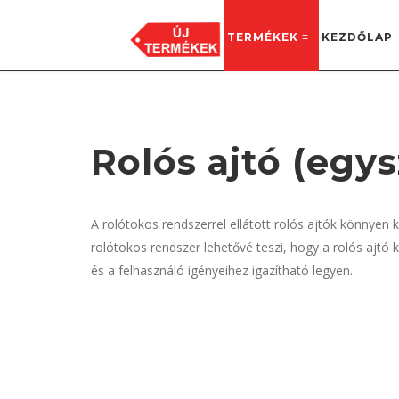
TERMÉKEK ≡
KEZDŐLAP
GYÁRTÁS, RAKTÁR
8635 Ordacsehi, Külterület 8 hrsz.
Rolós ajtó (egy
A rolótokos rendszerrel ellátott rolós ajtók könnyen 
rolótokos rendszer lehetővé teszi, hogy a rolós ajt
és a felhasználó igényeihez igazítható legyen.