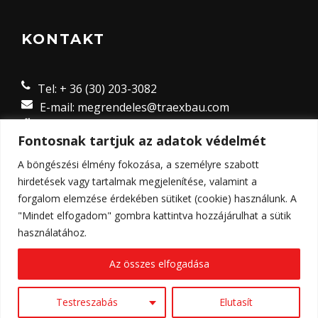
KONTAKT
Tel: + 36 (30) 203-3082
E-mail: megrendeles@traexbau.com
8635 Ordacsehi Külterület 8 hrsz.,
Fontosnak tartjuk az adatok védelmét
Magyarország
A böngészési élmény fokozása, a személyre szabott
hirdetések vagy tartalmak megjelenítése, valamint a
forgalom elemzése érdekében sütiket (cookie) használunk. A
"Mindet elfogadom" gombra kattintva hozzájárulhat a sütik
használatához.
Az összes elfogadása
© Copyright 2023 - Traex-Bau Kft. Weboldalt készítette:
2K
Web and Design
Testreszabás
Elutasít