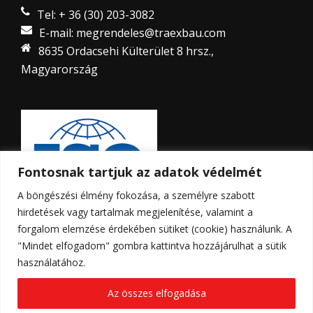
Tel: + 36 (30) 203-3082
E-mail: megrendeles@traexbau.com
8635 Ordacsehi Külterület 8 hrsz.,
Magyarország
Fontosnak tartjuk az adatok védelmét
A böngészési élmény fokozása, a személyre szabott
hirdetések vagy tartalmak megjelenítése, valamint a
forgalom elemzése érdekében sütiket (cookie) használunk. A
"Mindet elfogadom" gombra kattintva hozzájárulhat a sütik
használatához.
Az összes elfogadása
© Copyright 2023 - Traex-Bau Kft. Weboldalt készítette:
2K