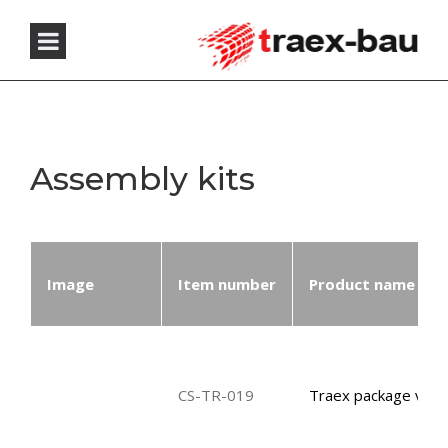
Assembly kits
Image
Item number
Product name
CS-TR-019
Traex package verti