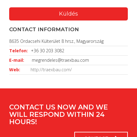
CONTACT INFORMATION
8635 Ordacsehi Külterület 8 hrsz., Magyarország
Telefon:
+36 30 203 3082
E-mail:
megrendeles@traexbau.com
Web:
http://traexbau.com/
CONTACT US NOW AND WE
WILL RESPOND WITHIN 24
HOURS!