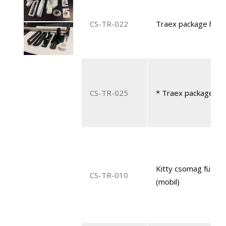
CS-TR-022
Traex package horiz
CS-TR-025
* Traex package hor
Kitty csomag függő
CS-TR-010
(mobil)